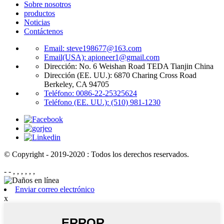
Sobre nosotros
productos
Noticias
Contáctenos
Email: steve198677@163.com
Email(USA): apioneer1@gmail.com
Dirección: No. 6 Weishan Road TEDA Tianjin China
Dirección (EE. UU.): 6870 Charing Cross Road
Berkeley, CA 94705
Teléfono: 0086-22-25325624
Teléfono (EE. UU.): (510) 981-1230
© Copyright - 2019-2020 : Todos los derechos reservados.
- - , , , , , ,
Enviar correo electrónico
x